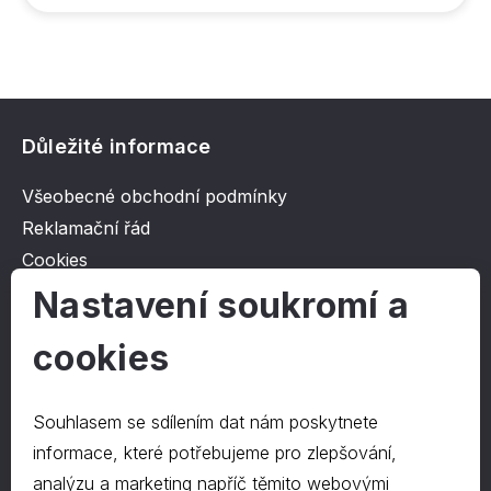
Důležité informace
Všeobecné obchodní podmínky
Reklamační řád
Cookies
Ochrana osobních údajů
Nastavení soukromí a
cookies
O společnosti
Kontakt
Souhlasem se sdílením dat nám poskytnete
O nás
informace, které potřebujeme pro zlepšování,
analýzu a marketing napříč těmito webovými