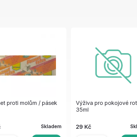
et proti molům / pásek
Výživa pro pokojové rot
35ml
Skladem
Sk
č
29 Kč