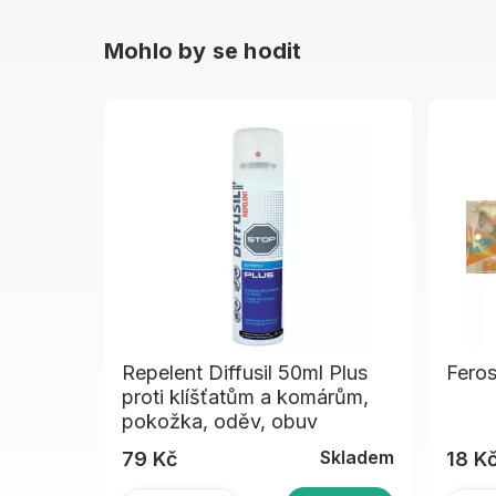
Mohlo by se hodit
Repelent Diffusil 50ml Plus
Feros
proti klíšťatům a komárům,
pokožka, oděv, obuv
Skladem
79 Kč
18 K