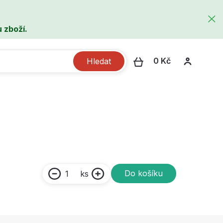
 zboží.
0 Kč
Hledat
Do košíku
ks