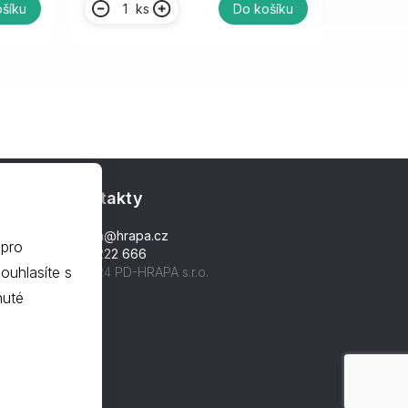
ks
šíku
Do košíku
Kontakty
hrapa@hrapa.cz
 pro
577 222 666
©2024 PD-HRAPA s.r.o.
nuté