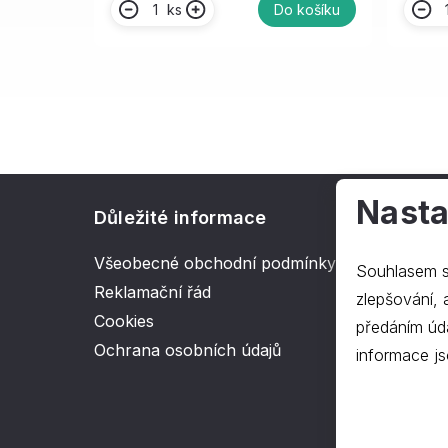
ks
Do košíku
Nasta
Důležité informace
O spol
Všeobecné obchodní podmínky
Kontakt
Souhlasem s
Reklamační řád
O nás
zlepšování, ana
Cookies
předáním úd
Ochrana osobních údajů
informace js