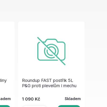
liny
Roundup FAST postřik 5L
P&G proti plevelům i mechu
ladem
Skladem
1 090 Kč