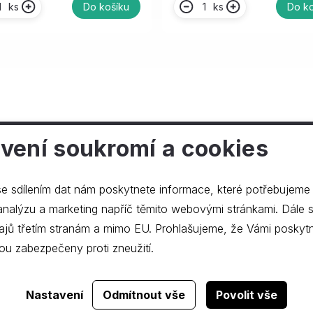
ks
ks
Do košíku
Do ko
vení soukromí a cookies
ečnosti
e sdílením dat nám poskytnete informace, které potřebujeme
lýzu a marketing napříč těmito webovými stránkami. Dále souhlasíte s
ajů třetím stranám a mimo EU. Prohlašujeme, že Vámi poskyt
ou zabezpečeny proti zneužití.
Realizace webu
dgstudio.
Nastavení
Odmítnout vše
Povolit vše