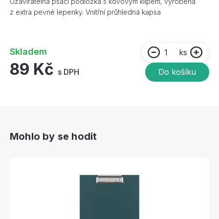
Uzavíratelná psací podložka s kovovým klipem, vyrobena
z extra pevné lepenky. Vnitřní průhledná kapsa
Skladem
ks
89 Kč
s DPH
Do košíku
Mohlo by se hodit