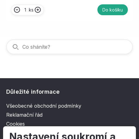
ks
Do košíku
Důležité informace
Všeobecné obchodní podmínky
Reklamační řád
Cookies
Ochrana osobních údajů
Nastavení soukromí a