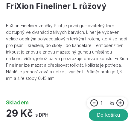
FriXion Fineliner L růžový
FriXion Fineliner značky Pilot je první gumovatelný liner
dostupný ve dvanácti zářivých barvách. Liner je vybaven
velice odolným polyacetalovým tenkým hrotem, který se hodí
pro psaní i kreslení, do školy i do kanceláře. Termosenzitivní
inkoust je znovu a znovu mazatelný gumou umístěnou
na konci víčka, jehož barva prozrazuje barvu inkoustu. FriXion
Fineliner lze mazat a přepisovat tolikrát, kolikrát je potřeba.
Náplň je jednorázová a nelze ji vyměnit. Průměr hrotu je 1,3
mm a šíře stopy 0,45 mm.
Skladem
ks
29 Kč
s DPH
Do košíku