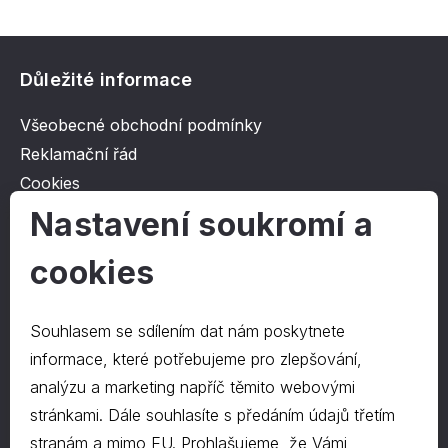
Důležité informace
Všeobecné obchodní podmínky
Reklamační řád
Cookies
Ochrana osobních údajů
Nastavení soukromí a
cookies
O společnosti
Kontakt
Souhlasem se sdílením dat nám poskytnete
O nás
informace, které potřebujeme pro zlepšování,
analýzu a marketing napříč těmito webovými
stránkami. Dále souhlasíte s předáním údajů třetím
Kontakty
stranám a mimo EU. Prohlašujeme, že Vámi