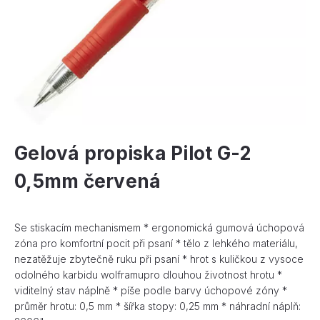
Gelová propiska Pilot G-2
0,5mm červená
Se stiskacím mechanismem * ergonomická gumová úchopová
zóna pro komfortní pocit při psaní * tělo z lehkého materiálu,
nezatěžuje zbytečně ruku při psaní * hrot s kuličkou z vysoce
odolného karbidu wolframupro dlouhou životnost hrotu *
viditelný stav náplně * píše podle barvy úchopové zóny *
průměr hrotu: 0,5 mm * šířka stopy: 0,25 mm * náhradní náplň: