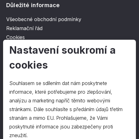
Důležité informace
Všeobecné obchodní podmínky
Reklamační řád
Cookies
Ochrana osobních údajů
Nastavení soukromí a
cookies
O společnosti
Kontakt
Souhlasem se sdílením dat nám poskytnete
O nás
informace, které potřebujeme pro zlepšování,
analýzu a marketing napříč těmito webovými
stránkami. Dále souhlasíte s předáním údajů třetím
Kontakty
stranám a mimo EU. Prohlašujeme, že Vámi
hrapa@hrapa.cz
poskytnuté informace jsou zabezpečeny proti
577 222 666
zneužití.
©2024 PD-HRAPA s.r.o.