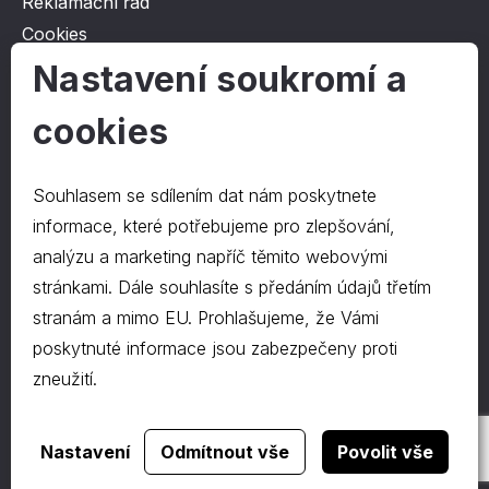
Reklamační řád
Cookies
Ochrana osobních údajů
Nastavení soukromí a
cookies
O společnosti
Kontakt
Souhlasem se sdílením dat nám poskytnete
O nás
informace, které potřebujeme pro zlepšování,
analýzu a marketing napříč těmito webovými
stránkami. Dále souhlasíte s předáním údajů třetím
Kontakty
stranám a mimo EU. Prohlašujeme, že Vámi
hrapa@hrapa.cz
poskytnuté informace jsou zabezpečeny proti
577 222 666
zneužití.
©2024 PD-HRAPA s.r.o.
Realizace webu
dgstudio.
Nastavení
Odmítnout vše
Povolit vše