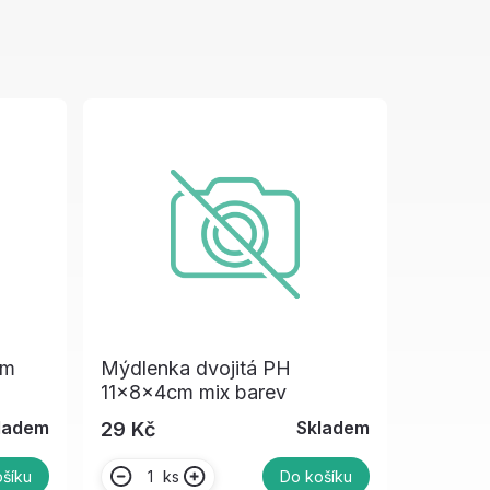
cm
Mýdlenka dvojitá PH
11x8x4cm mix barev
ladem
Skladem
29 Kč
ks
šíku
Do košíku