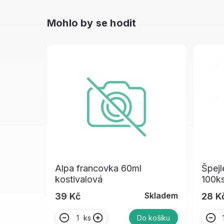
Mohlo by se hodit
Alpa francovka 60ml
Špejl
kostivalová
100k
Skladem
39 Kč
28 K
ks
Do košíku