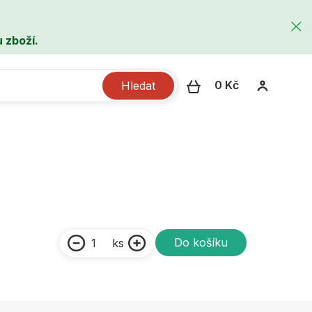
 zboží.
0 Kč
Hledat
Do košíku
ks