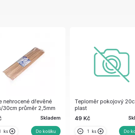
e nehrocené dřevěné
Teploměr pokojový 20
s/30cm průměr 2,5mm
plast
Skladem
Sk
č
49 Kč
ks
ks
Do košíku
Do ko