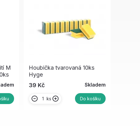
tí M
Houbička tvarovaná 10ks
00ks
Hyge
ladem
Skladem
39 Kč
ks
šíku
Do košíku