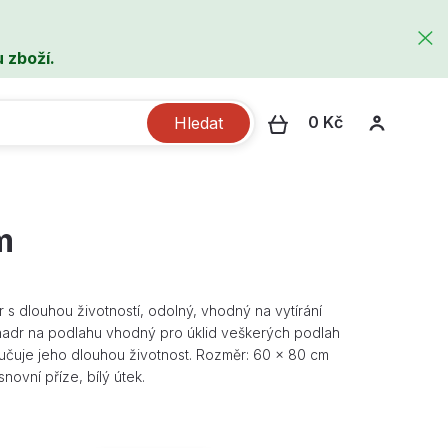
 zboží.
0 Kč
Hledat
m
s dlouhou životností, odolný, vhodný na vytírání
 hadr na podlahu vhodný pro úklid veškerých podlah
ručuje jeho dlouhou životnost. Rozměr: 60 x 80 cm
novní příze, bílý útek.