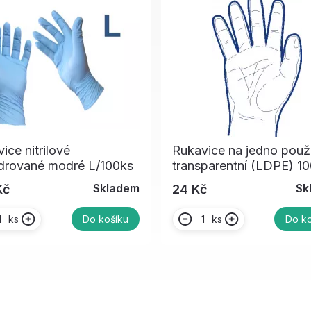
ice nitrilové
Rukavice na jedno použi
drované modré L/100ks
transparentní (LDPE) 1
Skladem
Sk
Kč
24 Kč
ks
ks
Do košíku
Do ko