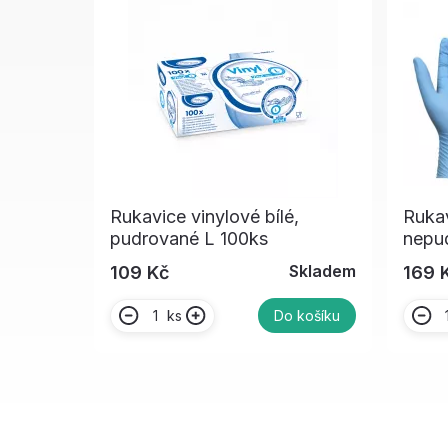
Rukavice vinylové bílé,
Rukav
pudrované L 100ks
nepu
Skladem
109 Kč
169 
ks
Do košíku