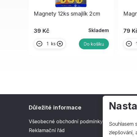
Magnety 12ks smajlík 2cm
Magn
Skladem
39 Kč
79 K
ks
Do košíku
Nasta
Důležité informace
O spol
Všeobecné obchodní podmínky
Kontakt
Souhlasem s
Reklamační řád
O nás
zlepšování, ana