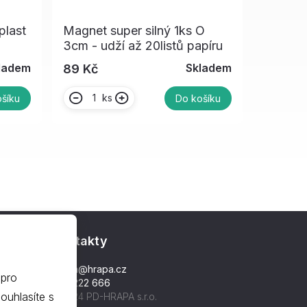
plast
Magnet super silný 1ks O
3cm - udží až 20listů papíru
ladem
Skladem
89 Kč
ks
šíku
Do košíku
Kontakty
hrapa@hrapa.cz
 pro
577 222 666
©2024 PD-HRAPA s.r.o.