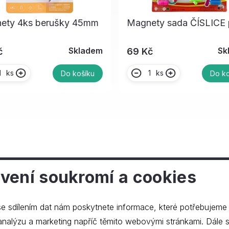
ety 4ks berušky 45mm
Magnety sada ČÍSLICE 
Skladem
Sk
č
69 Kč
ks
ks
Do košíku
Do ko
vení soukromí a cookies
ečnosti
e sdílením dat nám poskytnete informace, které potřebujeme
lýzu a marketing napříč těmito webovými stránkami. Dále souhlasíte s