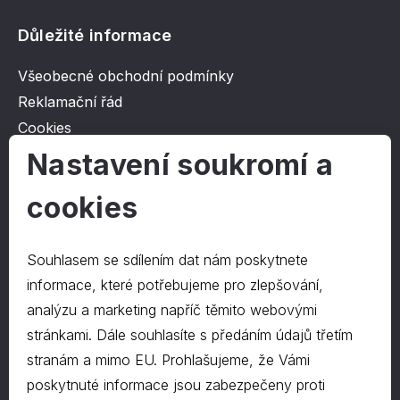
Důležité informace
Všeobecné obchodní podmínky
Reklamační řád
Cookies
Ochrana osobních údajů
Nastavení soukromí a
cookies
O společnosti
Kontakt
Souhlasem se sdílením dat nám poskytnete
O nás
informace, které potřebujeme pro zlepšování,
analýzu a marketing napříč těmito webovými
stránkami. Dále souhlasíte s předáním údajů třetím
Kontakty
stranám a mimo EU. Prohlašujeme, že Vámi
hrapa@hrapa.cz
poskytnuté informace jsou zabezpečeny proti
577 222 666