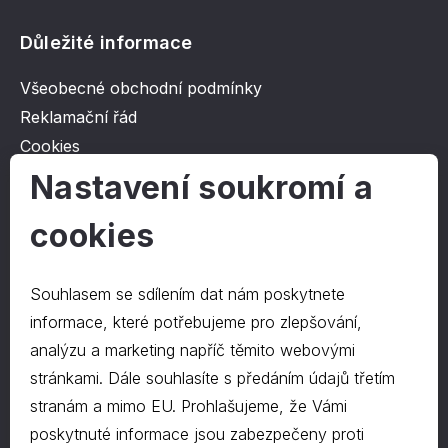
Důležité informace
Všeobecné obchodní podmínky
Reklamační řád
Cookies
Ochrana osobních údajů
Nastavení soukromí a
cookies
O společnosti
Kontakt
Souhlasem se sdílením dat nám poskytnete
O nás
informace, které potřebujeme pro zlepšování,
analýzu a marketing napříč těmito webovými
stránkami. Dále souhlasíte s předáním údajů třetím
Kontakty
stranám a mimo EU. Prohlašujeme, že Vámi
hrapa@hrapa.cz
poskytnuté informace jsou zabezpečeny proti
577 222 666