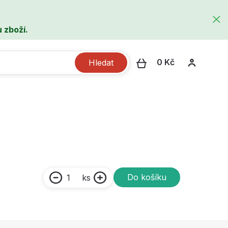
 zboží.
0 Kč
Hledat
Do košíku
ks