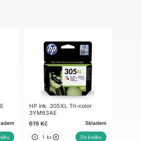
AE
HP ink. 305XL Tri-color
3YM63AE
ladem
Skladem
619 Kč
ks
šíku
Do košíku