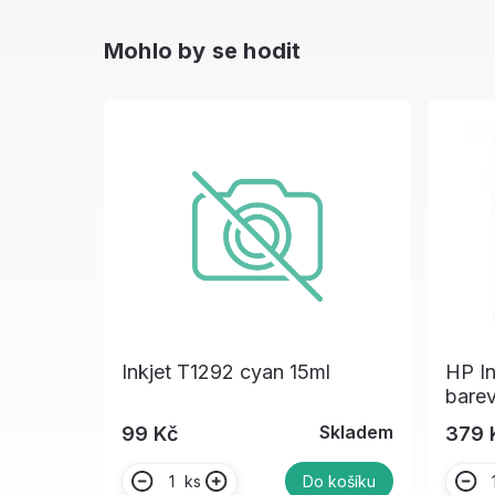
Mohlo by se hodit
Inkjet T1292 cyan 15ml
HP I
bare
Skladem
99 Kč
379 
ks
Do košíku