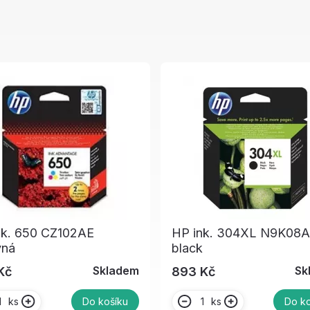
nk. 650 CZ102AE
HP ink. 304XL N9K08
vná
black
Skladem
Sk
Kč
893 Kč
ks
ks
Do košíku
Do ko