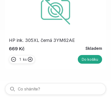
HP ink. 305XL černá 3YM62AE
Skladem
669 Kč
ks
Do košíku