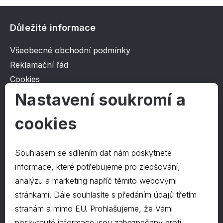
Důležité informace
Všeobecné obchodní podmínky
Reklamační řád
Cookies
Ochrana osobních údajů
Nastavení soukromí a
cookies
O společnosti
Kontakt
Souhlasem se sdílením dat nám poskytnete
O nás
informace, které potřebujeme pro zlepšování,
analýzu a marketing napříč těmito webovými
stránkami. Dále souhlasíte s předáním údajů třetím
Kontakty
stranám a mimo EU. Prohlašujeme, že Vámi
hrapa@hrapa.cz
poskytnuté informace jsou zabezpečeny proti