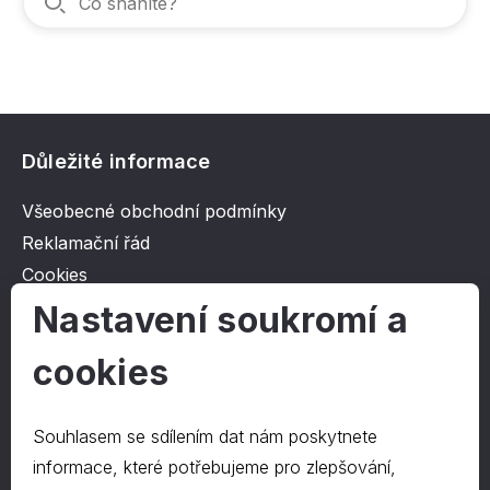
Důležité informace
Všeobecné obchodní podmínky
Reklamační řád
Cookies
Ochrana osobních údajů
Nastavení soukromí a
cookies
O společnosti
Kontakt
Souhlasem se sdílením dat nám poskytnete
O nás
informace, které potřebujeme pro zlepšování,