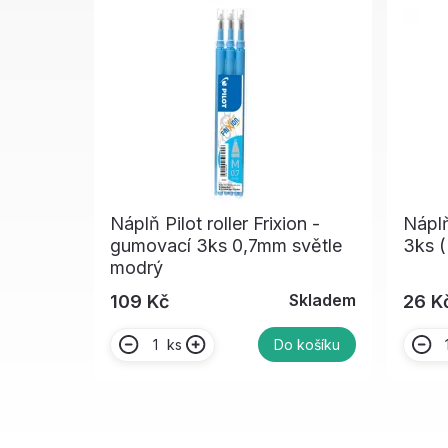
Náplň Pilot roller Frixion -
Nápl
gumovací 3ks 0,7mm světle
3ks 
modrý
Skladem
109 Kč
26 K
ks
Do košíku