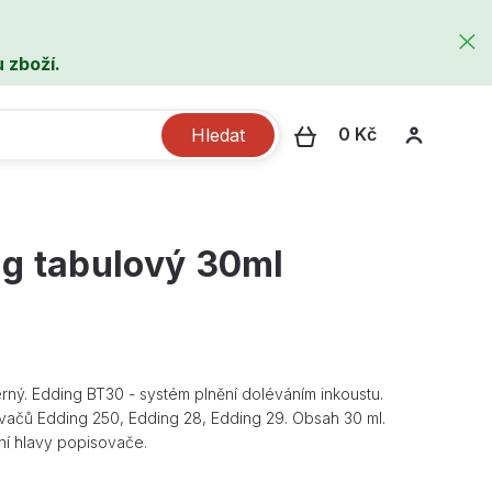
 zboží.
0 Kč
Hledat
ng tabulový 30ml
rný. Edding BT30 - systém plnění doléváním inkoustu.
vačů Edding 250, Edding 28, Edding 29. Obsah 30 ml.
ní hlavy popisovače.