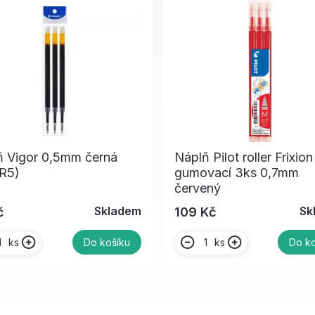
ň Vigor 0,5mm černá
Náplň Pilot roller Frixion
(R5)
gumovací 3ks 0,7mm
červený
Skladem
Sk
č
109 Kč
ks
ks
Do košíku
Do ko