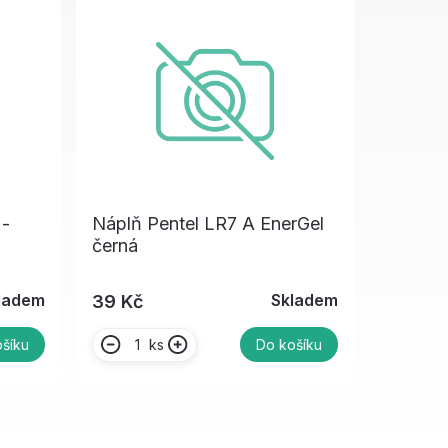
 -
Náplň Pentel LR7 A EnerGel
černá
ladem
Skladem
39 Kč
ks
šíku
Do košíku