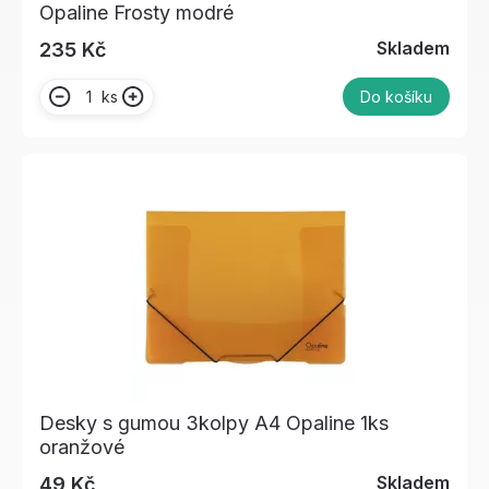
Opaline Frosty modré
Skladem
235 Kč
ks
Do košíku
Desky s gumou 3kolpy A4 Opaline 1ks
oranžové
Skladem
49 Kč