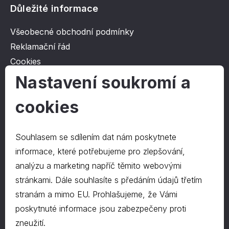
Důležité informace
Všeobecné obchodní podmínky
Reklamační řád
Cookies
Ochrana osobních údajů
Nastavení soukromí a
cookies
O společnosti
Kontakt
Souhlasem se sdílením dat nám poskytnete
O nás
informace, které potřebujeme pro zlepšování,
analýzu a marketing napříč těmito webovými
stránkami. Dále souhlasíte s předáním údajů třetím
Kontakty
stranám a mimo EU. Prohlašujeme, že Vámi
hrapa@hrapa.cz
poskytnuté informace jsou zabezpečeny proti
577 222 666
zneužití.
©2024 PD-HRAPA s.r.o.