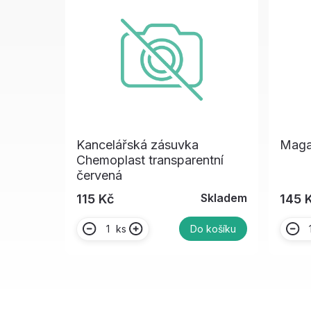
Kancelářská zásuvka
Magaz
Chemoplast transparentní
červená
Skladem
115 Kč
145 
ks
Do košíku