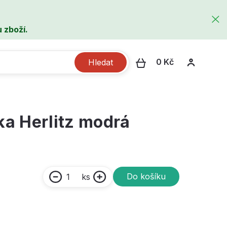
 zboží.
0 Kč
Hledat
a Herlitz modrá
Do košíku
ks