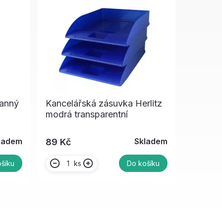
ranný
Kancelářská zásuvka Herlitz
modrá transparentní
ladem
Skladem
89 Kč
ks
šíku
Do košíku