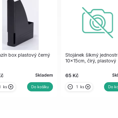
ín box plastový černý
Stojánek šikmý jednost
10x15cm, čirý, plastový
Skladem
Sk
Kč
65 Kč
ks
ks
Do košíku
Do ko