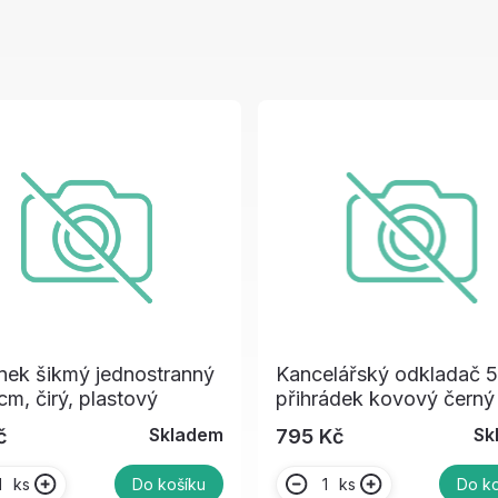
nek šikmý jednostranný
Kancelářský odkladač 5
m, čirý, plastový
přihrádek kovový černý
Skladem
Sk
č
795 Kč
ks
ks
Do košíku
Do ko