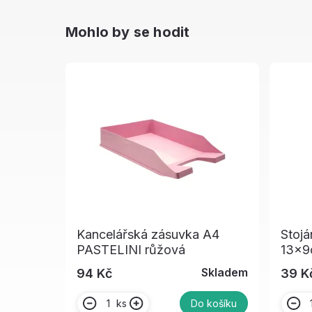
Mohlo by se hodit
Kancelářská zásuvka A4
Stojá
PASTELINI růžová
13x9c
Skladem
94 Kč
39 K
ks
Do košíku