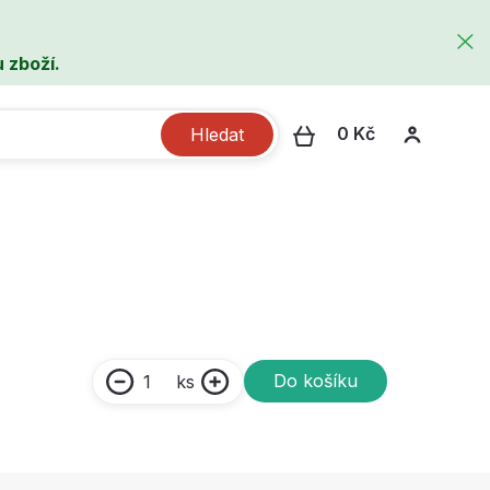
 zboží.
0 Kč
Hledat
Do košíku
ks