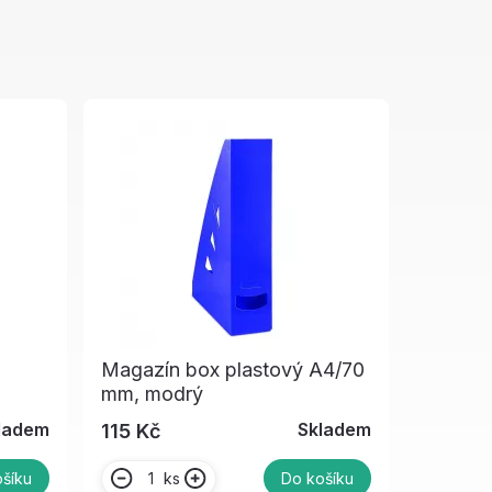
Magazín box plastový A4/70
mm, modrý
ladem
Skladem
115 Kč
ks
šíku
Do košíku