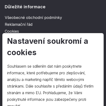
Důležité informace
Všeobecné obchodní podmínky
Reklamační řád
Cookies
Ochrana osobních údajů
Nastavení soukromí a
cookies
O společnosti
Kontakt
Souhlasem se sdílením dat nám poskytnete
O nás
informace, které potřebujeme pro zlepšování,
analýzu a marketing napříč těmito webovými
stránkami. Dále souhlasíte s předáním údajů třetím
Kontakty
stranám a mimo EU. Prohlašujeme, že Vámi
hrapa@hrapa.cz
poskytnuté informace jsou zabezpečeny proti
577 222 666
©2024 PD-HRAPA s.r.o.