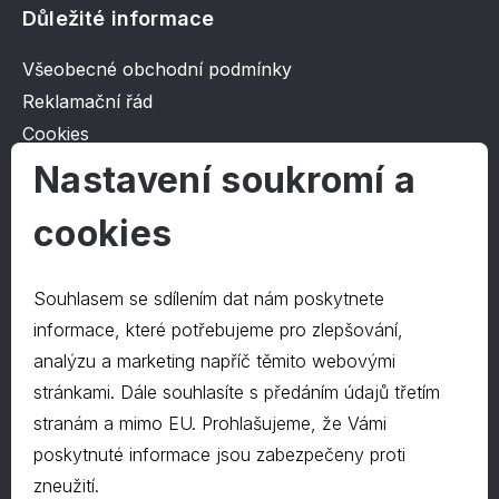
Důležité informace
Všeobecné obchodní podmínky
Reklamační řád
Cookies
Ochrana osobních údajů
Nastavení soukromí a
cookies
O společnosti
Kontakt
Souhlasem se sdílením dat nám poskytnete
O nás
informace, které potřebujeme pro zlepšování,
analýzu a marketing napříč těmito webovými
stránkami. Dále souhlasíte s předáním údajů třetím
Kontakty
stranám a mimo EU. Prohlašujeme, že Vámi
hrapa@hrapa.cz
poskytnuté informace jsou zabezpečeny proti
577 222 666
zneužití.
©2024 PD-HRAPA s.r.o.