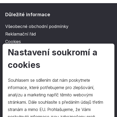
Důležité informace
Všeobecné obchodní podmínky
Reklamační řád
Cookies
Ochrana osobních údajů
Nastavení soukromí a
cookies
O společnosti
Kontakt
Souhlasem se sdílením dat nám poskytnete
O nás
informace, které potřebujeme pro zlepšování,
analýzu a marketing napříč těmito webovými
stránkami. Dále souhlasíte s předáním údajů třetím
Kontakty
stranám a mimo EU. Prohlašujeme, že Vámi
hrapa@hrapa.cz
poskytnuté informace jsou zabezpečeny proti