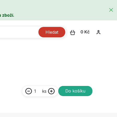
 zboží.
0 Kč
Hledat
Do košíku
ks