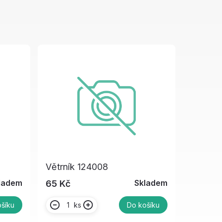
Větrník 124008
ladem
Skladem
65 Kč
ks
šíku
Do košíku