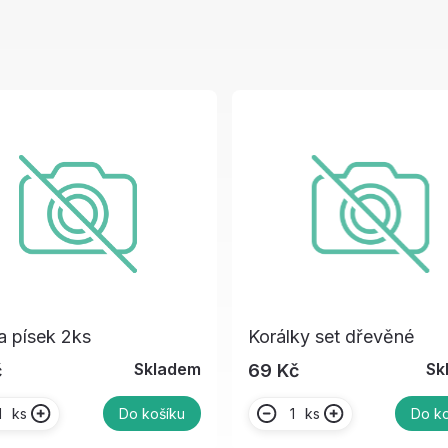
a písek 2ks
Korálky set dřevěné
Skladem
Sk
č
69 Kč
ks
ks
Do košíku
Do ko