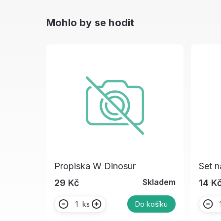
Mohlo by se hodit
Propiska W Dinosur
Set n
Skladem
29 Kč
14 K
ks
Do košíku