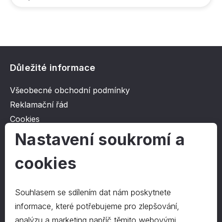
Důležité informace
Všeobecné obchodní podmínky
Reklamační řád
Cookies
Ochrana osobních údajů
Nastavení soukromí a
cookies
O společnosti
Kontakt
Souhlasem se sdílením dat nám poskytnete
O nás
informace, které potřebujeme pro zlepšování,
analýzu a marketing napříč těmito webovými