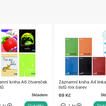
amní kniha A6 čtvereček
Záznamní kniha A4 link
stů
listů mix barev
Skladem
Sk
č
69 Kč
ks
ks
Do košíku
Do ko