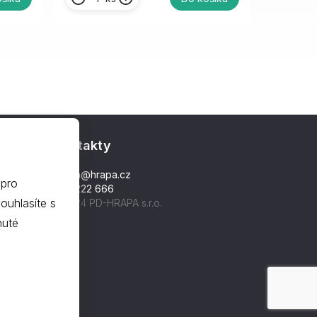
Kontakty
hrapa@hrapa.cz
 pro
577 222 666
©2024 PD-HRAPA s.r.o.
nuté