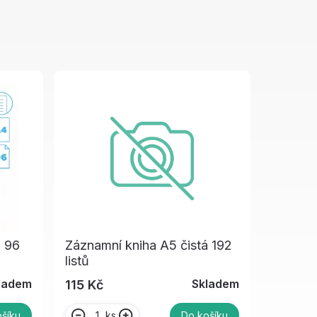
a 96
Záznamní kniha A5 čistá 192
listů
ladem
Skladem
115 Kč
ks
šíku
Do košíku