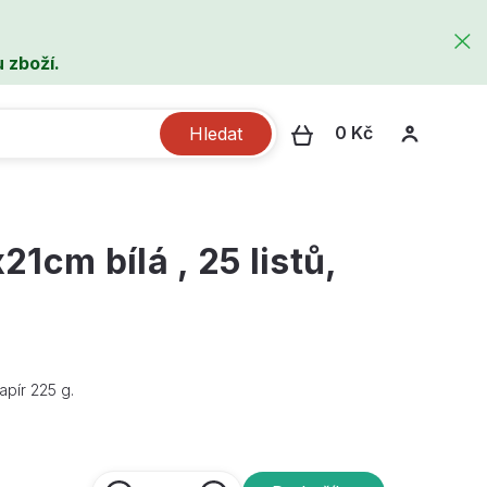
 zboží.
0 Kč
Hledat
1cm bílá , 25 listů,
apír 225 g.