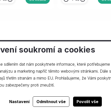
vení soukromí a cookies
ečnosti
e sdílením dat nám poskytnete informace, které potřebujeme
lýzu a marketing napříč těmito webovými stránkami. Dále souhlasíte s
ajů třetím stranám a mimo EU. Prohlašujeme, že Vámi poskyt
ou zabezpečeny proti zneužití.
Realizace webu
dgstudio.
Nastavení
Odmítnout vše
Povolit vše