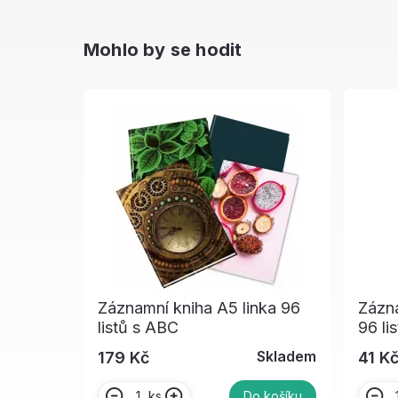
Mohlo by se hodit
Záznamní kniha A5 linka 96
Zázn
listů s ABC
96 li
Skladem
179 Kč
41 K
ks
Do košíku