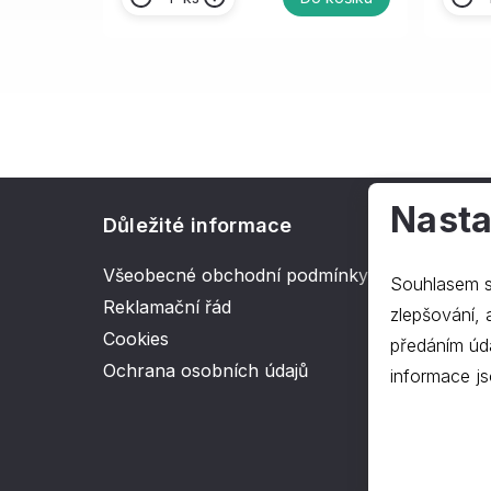
Nasta
Důležité informace
O spol
Všeobecné obchodní podmínky
Kontakt
Souhlasem s
Reklamační řád
O nás
zlepšování, ana
Cookies
předáním úd
Ochrana osobních údajů
informace js