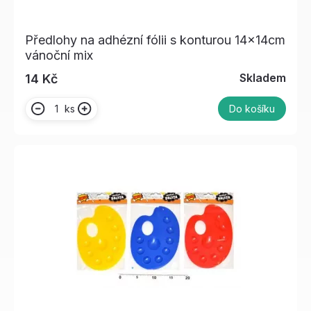
Předlohy na adhézní fólii s konturou 14x14cm
vánoční mix
Skladem
14 Kč
ks
Do košíku