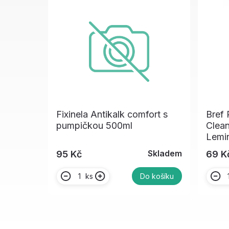
Fixinela Antikalk comfort s
Bref
pumpičkou 500ml
Clean
Lemin
Skladem
95 Kč
69 K
ks
Do košíku