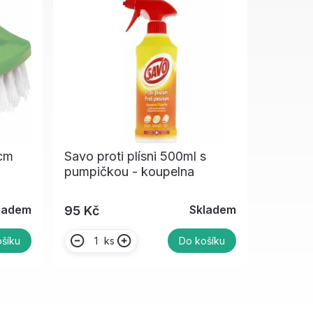
0cm
Savo proti plísni 500ml s
pumpičkou - koupelna
ladem
Skladem
95 Kč
ks
šíku
Do košíku