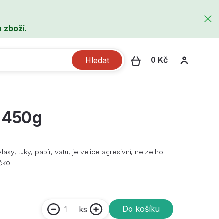
 zboží.
0 Kč
Hledat
í 450g
asy, tuky, papír, vatu, je velice agresivní, nelze ho
čko.
Do košíku
ks