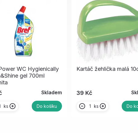
 Power WC Hygienically
Kartáč žehlička malá 1
&Shine gel 700ml
ita
Skladem
Sk
č
39 Kč
ks
ks
Do košíku
Do ko