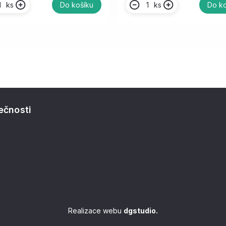
ks
ks
Do košíku
Do ko
ečnosti
Realizace webu
dgstudio.