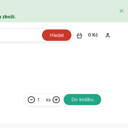
 zboží.
0 Kč
Hledat
Do košíku
ks