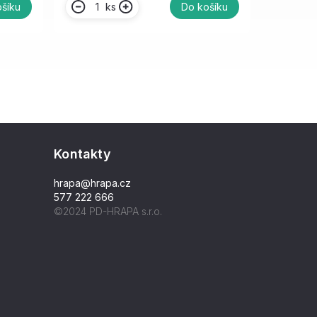
ks
šíku
Do košíku
Kontakty
hrapa@hrapa.cz
577 222 666
©2024 PD-HRAPA s.r.o.