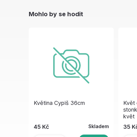
Mohlo by se hodit
Květina Cypiš 36cm
Květ
ston
květ
Skladem
45 Kč
35 K