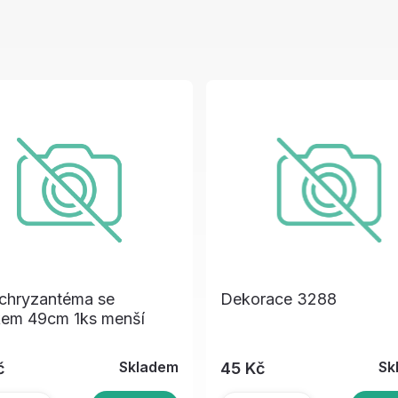
 chryzantéma se
Dekorace 3288
kem 49cm 1ks menší
Skladem
Sk
č
45 Kč