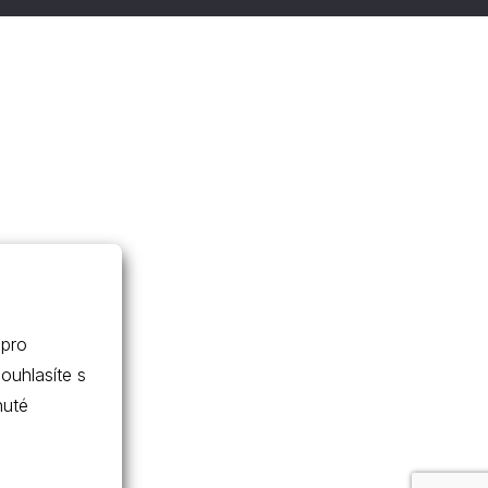
 pro
nuté