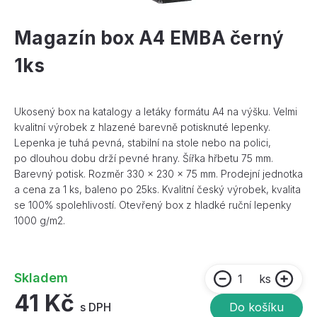
Magazín box A4 EMBA černý
1ks
Ukosený box na katalogy a letáky formátu A4 na výšku. Velmi
kvalitní výrobek z hlazené barevně potisknuté lepenky.
Lepenka je tuhá pevná, stabilní na stole nebo na polici,
po dlouhou dobu drží pevné hrany. Šířka hřbetu 75 mm.
Barevný potisk. Rozměr 330 x 230 x 75 mm. Prodejní jednotka
a cena za 1 ks, baleno po 25ks. Kvalitní český výrobek, kvalita
se 100% spolehlivostí. Otevřený box z hladké ruční lepenky
1000 g/m2.
Skladem
ks
41 Kč
s DPH
Do košíku