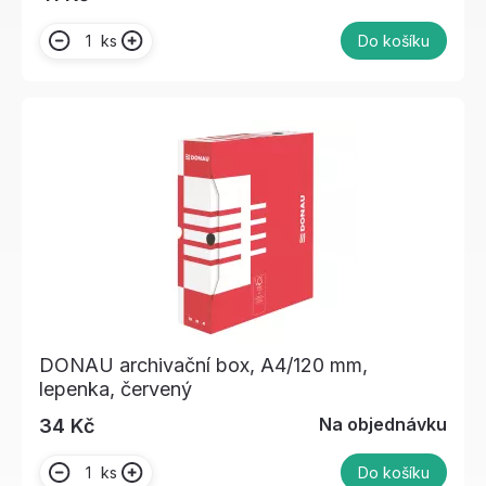
ks
Do košíku
DONAU archivační box, A4/120 mm,
lepenka, červený
Na objednávku
34 Kč
ks
Do košíku