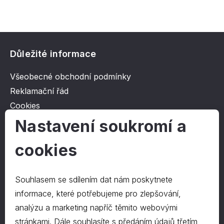
Důležité informace
Všeobecné obchodní podmínky
Reklamační řád
Cookies
Ochrana osobních údajů
Nastavení soukromí a
cookies
O společnosti
Kontakt
Souhlasem se sdílením dat nám poskytnete
O nás
informace, které potřebujeme pro zlepšování,
analýzu a marketing napříč těmito webovými
stránkami. Dále souhlasíte s předáním údajů třetím
Kontakty