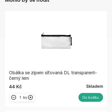
Mohlo by se hodit
Obálka se zipem síťovaná DL transparent-
černý lem
Skladem
44 Kč
ks
Do košíku