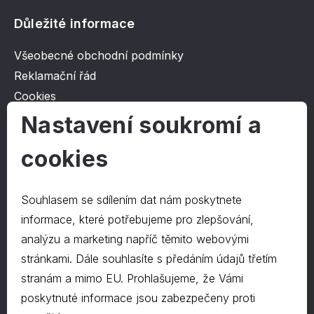
Důležité informace
Všeobecné obchodní podmínky
Reklamační řád
Cookies
Ochrana osobních údajů
Nastavení soukromí a
cookies
O společnosti
Kontakt
Souhlasem se sdílením dat nám poskytnete
O nás
informace, které potřebujeme pro zlepšování,
analýzu a marketing napříč těmito webovými
stránkami. Dále souhlasíte s předáním údajů třetím
Kontakty
stranám a mimo EU. Prohlašujeme, že Vámi
hrapa@hrapa.cz
poskytnuté informace jsou zabezpečeny proti
577 222 666