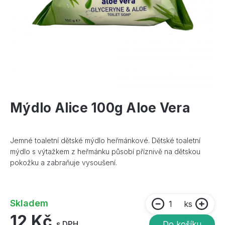
Mýdlo Alice 100g Aloe Vera
Jemné toaletní dětské mýdlo heřmánkové. Dětské toaletní
mýdlo s výtažkem z heřmánku působí příznivě na dětskou
pokožku a zabraňuje vysoušení.
Skladem
ks
12 Kč
s DPH
Do košíku