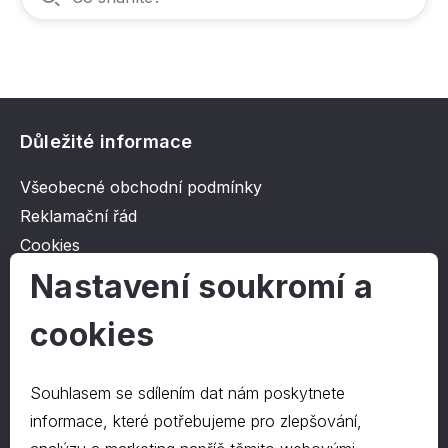
Důležité informace
Všeobecné obchodní podmínky
Reklamační řád
Cookies
Ochrana osobních údajů
Nastavení soukromí a
cookies
O společnosti
Kontakt
Souhlasem se sdílením dat nám poskytnete
O nás
informace, které potřebujeme pro zlepšování,