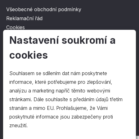
Všeobecné obchodní podmínky
Reklamační řád
Cookies
Ochrana osobních údajů
Nastavení soukromí a
cookies
O společnosti
Kontakt
Souhlasem se sdílením dat nám poskytnete
O nás
informace, které potřebujeme pro zlepšování,
analýzu a marketing napříč těmito webovými
stránkami. Dále souhlasíte s předáním údajů třetím
Kontakty
stranám a mimo EU. Prohlašujeme, že Vámi
hrapa@hrapa.cz
poskytnuté informace jsou zabezpečeny proti
577 222 666
zneužití.
©2024 PD-HRAPA s.r.o.