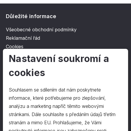
Důležité informace
Všeobecné obchodní podmínky
Reklamační řád
Cookies
Ochrana osobních údajů
Nastavení soukromí a
cookies
O společnosti
Kontakt
Souhlasem se sdílením dat nám poskytnete
O nás
informace, které potřebujeme pro zlepšování,
analýzu a marketing napříč těmito webovými
stránkami. Dále souhlasíte s předáním údajů třetím
Kontakty
stranám a mimo EU. Prohlašujeme, že Vámi
hrapa@hrapa.cz
poskytnuté informace jsou zabezpečeny proti