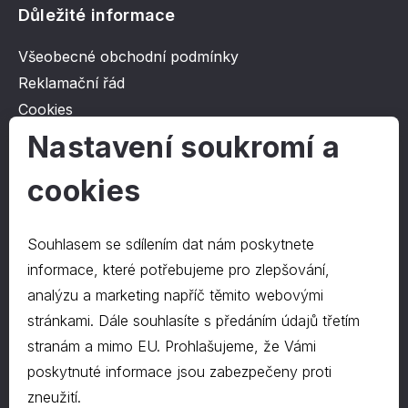
Důležité informace
Všeobecné obchodní podmínky
Reklamační řád
Cookies
Ochrana osobních údajů
Nastavení soukromí a
cookies
O společnosti
Kontakt
Souhlasem se sdílením dat nám poskytnete
O nás
informace, které potřebujeme pro zlepšování,
analýzu a marketing napříč těmito webovými
stránkami. Dále souhlasíte s předáním údajů třetím
Kontakty
stranám a mimo EU. Prohlašujeme, že Vámi
hrapa@hrapa.cz
poskytnuté informace jsou zabezpečeny proti
577 222 666
zneužití.
©2024 PD-HRAPA s.r.o.