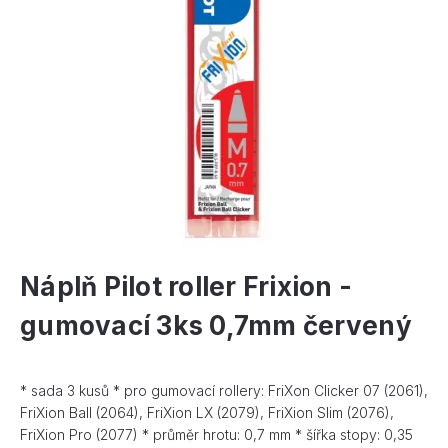
Náplň Pilot roller Frixion -
gumovací 3ks 0,7mm červený
* sada 3 kusů * pro gumovací rollery: FriXon Clicker 07 (2061),
FriXion Ball (2064), FriXion LX (2079), FriXion Slim (2076),
FriXion Pro (2077) * průměr hrotu: 0,7 mm * šířka stopy: 0,35