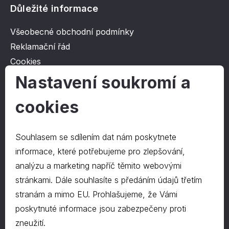
Důležité informace
Všeobecné obchodní podmínky
Reklamační řád
Cookies
Ochrana osobních údajů
Nastavení soukromí a
cookies
O společnosti
Kontakt
Souhlasem se sdílením dat nám poskytnete
O nás
informace, které potřebujeme pro zlepšování,
analýzu a marketing napříč těmito webovými
stránkami. Dále souhlasíte s předáním údajů třetím
Kontakty
stranám a mimo EU. Prohlašujeme, že Vámi
hrapa@hrapa.cz
poskytnuté informace jsou zabezpečeny proti
577 222 666
zneužití.
©2024 PD-HRAPA s.r.o.