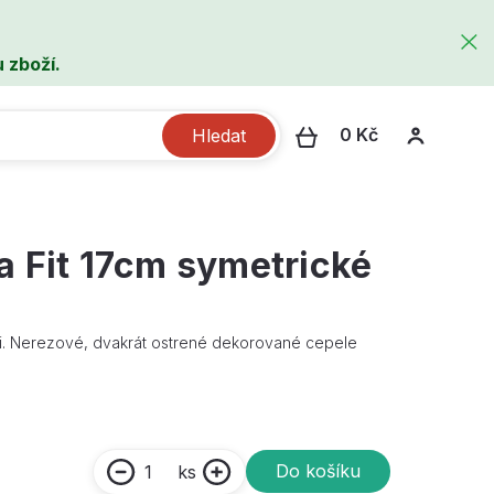
 zboží.
0 Kč
Hledat
 Fit 17cm symetrické
eti. Nerezové, dvakrát ostrené dekorované cepele
Do košíku
ks