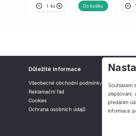
ks
Do košíku
Nasta
Důležité informace
O spol
Všeobecné obchodní podmínky
Kontakt
Souhlasem s
Reklamační řád
O nás
zlepšování, ana
Cookies
předáním úd
Ochrana osobních údajů
informace js