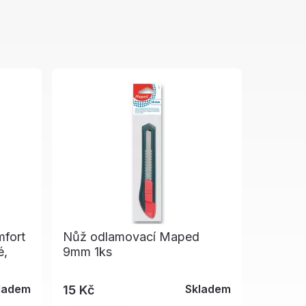
mfort
Nůž odlamovací Maped
é,
9mm 1ks
ladem
Skladem
15 Kč