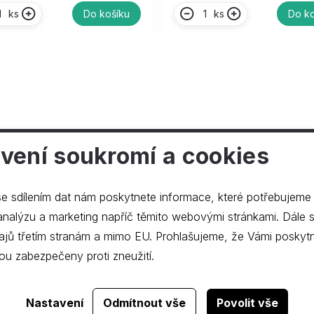
ks
ks
Do košíku
Do ko
vení soukromí a cookies
ečnosti
e sdílením dat nám poskytnete informace, které potřebujeme
lýzu a marketing napříč těmito webovými stránkami. Dále souhlasíte s
ajů třetím stranám a mimo EU. Prohlašujeme, že Vámi poskyt
ou zabezpečeny proti zneužití.
Realizace webu
dgstudio.
Nastavení
Odmítnout vše
Povolit vše