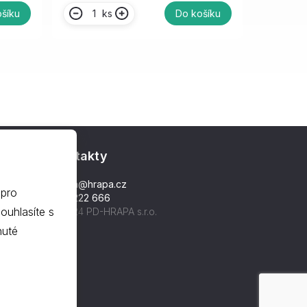
ks
šíku
Do košíku
Kontakty
hrapa@hrapa.cz
 pro
577 222 666
©2024 PD-HRAPA s.r.o.
nuté