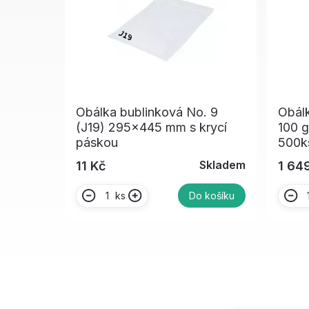
Obálka bublinková No. 9
Obálk
(J19) 295x445 mm s krycí
100 
páskou
500k
Skladem
11 Kč
1 64
ks
Do košíku