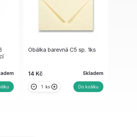
6
Obálka barevná C5 sp. 1ks
cí
ladem
Skladem
14 Kč
ks
šíku
Do košíku