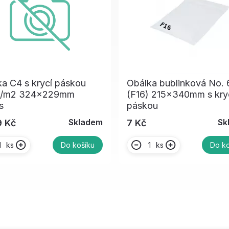
a C4 s krycí páskou
Obálka bublinková No. 
g/m2 324x229mm
(F16) 215x340mm s kry
s
páskou
Skladem
Sk
9 Kč
7 Kč
ks
ks
Do košíku
Do ko