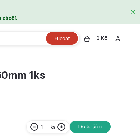
 zboží.
0 Kč
Hledat
160mm 1ks
Do košíku
ks