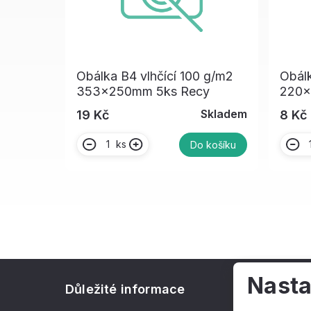
Obálka B4 vlhčící 100 g/m2
Obálk
353x250mm 5ks Recy
220x
Skladem
19 Kč
8 Kč
ks
Do košíku
Nasta
Důležité informace
O spol