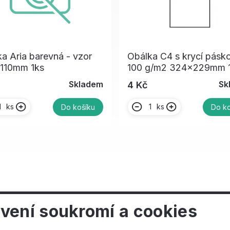
a Aria barevná - vzor
Obálka C4 s krycí pásk
110mm 1ks
100 g/m2 324x229mm 
Skladem
Sk
4 Kč
ks
ks
Do košíku
Do ko
vení soukromí a cookies
ečnosti