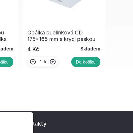
ou
Obálka bublinková CD
1ks
175x165 mm s krycí páskou
ladem
Skladem
4 Kč
ks
šíku
Do košíku
Kontakty