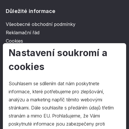
Důležité informace
Všeobecné obchodní podmínky
Reklamační řád
Cookies
Ochrana osobních údajů
Nastavení soukromí a
cookies
O společnosti
Kontakt
Souhlasem se sdílením dat nám poskytnete
O nás
informace, které potřebujeme pro zlepšování,
analýzu a marketing napříč těmito webovými
stránkami. Dále souhlasíte s předáním údajů třetím
Kontakty
stranám a mimo EU. Prohlašujeme, že Vámi
hrapa@hrapa.cz
poskytnuté informace jsou zabezpečeny proti
577 222 666