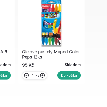
DA 6
Olejové pastely Maped Color
Peps 12ks
ladem
Skladem
95 Kč
ks
šíku
Do košíku