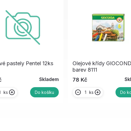
vé pastely Pentel 12ks
Olejové křídy GIOCON
barev 8111
Skladem
Sk
č
78 Kč
ks
ks
Do košíku
Do ko