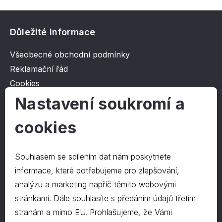
Důležité informace
Všeobecné obchodní podmínky
Reklamační řád
Cookies
Ochrana osobních údajů
Nastavení soukromí a
cookies
O společnosti
Kontakt
Souhlasem se sdílením dat nám poskytnete
O nás
informace, které potřebujeme pro zlepšování,
analýzu a marketing napříč těmito webovými
stránkami. Dále souhlasíte s předáním údajů třetím
Kontakty
stranám a mimo EU. Prohlašujeme, že Vámi
hrapa@hrapa.cz