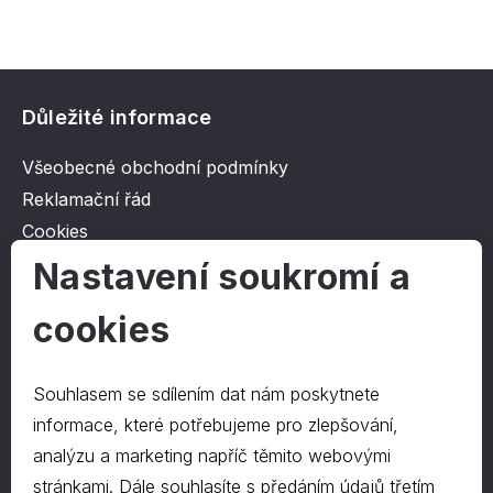
Důležité informace
Všeobecné obchodní podmínky
Reklamační řád
Cookies
Ochrana osobních údajů
Nastavení soukromí a
cookies
O společnosti
Kontakt
Souhlasem se sdílením dat nám poskytnete
O nás
informace, které potřebujeme pro zlepšování,
analýzu a marketing napříč těmito webovými
stránkami. Dále souhlasíte s předáním údajů třetím
Kontakty