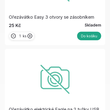
Ořezávátko Easy 3 otvory se zásobníkem
Skladem
25 Kč
ks
Do košíku
Ořezávátko elektrické Eagle na 2 tužky USB