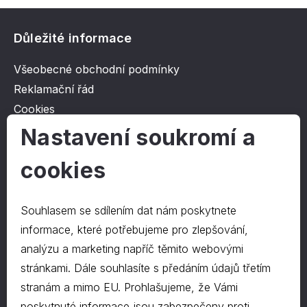
Důležité informace
Všeobecné obchodní podmínky
Reklamační řád
Cookies
Ochrana osobních údajů
Nastavení soukromí a
cookies
O společnosti
Kontakt
Souhlasem se sdílením dat nám poskytnete
O nás
informace, které potřebujeme pro zlepšování,
analýzu a marketing napříč těmito webovými
stránkami. Dále souhlasíte s předáním údajů třetím
Kontakty
stranám a mimo EU. Prohlašujeme, že Vámi
hrapa@hrapa.cz
poskytnuté informace jsou zabezpečeny proti