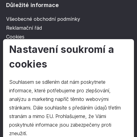
Důležité informace
Všeobecné obchodní podmínky
Reklamační řád
Cookies
Ochrana osobních údajů
Nastavení soukromí a
cookies
O společnosti
Kontakt
Souhlasem se sdílením dat nám poskytnete
O nás
informace, které potřebujeme pro zlepšování,
analýzu a marketing napříč těmito webovými
stránkami. Dále souhlasíte s předáním údajů třetím
Kontakty
stranám a mimo EU. Prohlašujeme, že Vámi
hrapa@hrapa.cz
poskytnuté informace jsou zabezpečeny proti
577 222 666
zneužití.
©2024 PD-HRAPA s.r.o.