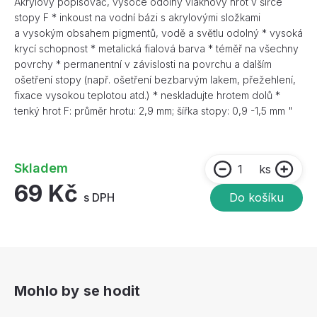
Akrylový popisovač, vysoce odolný vláknový hrot v šířce
stopy F * inkoust na vodní bázi s akrylovými složkami
a vysokým obsahem pigmentů, vodě a světlu odolný * vysoká
krycí schopnost * metalická fialová barva * téměř na všechny
povrchy * permanentní v závislosti na povrchu a dalším
ošetření stopy (např. ošetření bezbarvým lakem, přežehlení,
fixace vysokou teplotou atd.) * neskladujte hrotem dolů *
tenký hrot F: průměr hrotu: 2,9 mm; šířka stopy: 0,9 -1,5 mm "
Skladem
ks
69 Kč
s DPH
Do košíku
Mohlo by se hodit