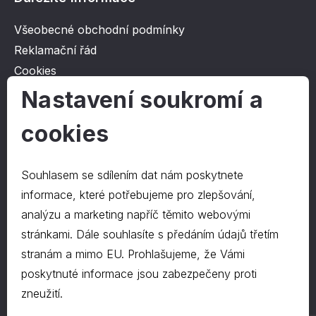
Všeobecné obchodní podmínky
Reklamační řád
Cookies
Ochrana osobních údajů
Nastavení soukromí a
cookies
O společnosti
Kontakt
Souhlasem se sdílením dat nám poskytnete
O nás
informace, které potřebujeme pro zlepšování,
analýzu a marketing napříč těmito webovými
stránkami. Dále souhlasíte s předáním údajů třetím
Kontakty
stranám a mimo EU. Prohlašujeme, že Vámi
hrapa@hrapa.cz
poskytnuté informace jsou zabezpečeny proti
577 222 666
zneužití.
©2024 PD-HRAPA s.r.o.