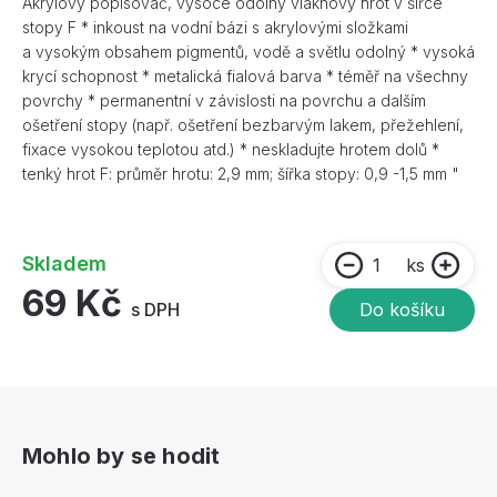
Akrylový popisovač, vysoce odolný vláknový hrot v šířce
stopy F * inkoust na vodní bázi s akrylovými složkami
a vysokým obsahem pigmentů, vodě a světlu odolný * vysoká
krycí schopnost * metalická fialová barva * téměř na všechny
povrchy * permanentní v závislosti na povrchu a dalším
ošetření stopy (např. ošetření bezbarvým lakem, přežehlení,
fixace vysokou teplotou atd.) * neskladujte hrotem dolů *
tenký hrot F: průměr hrotu: 2,9 mm; šířka stopy: 0,9 -1,5 mm "
Skladem
ks
69 Kč
s DPH
Do košíku
Mohlo by se hodit