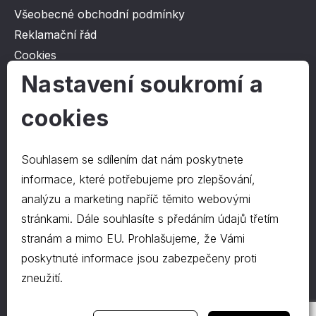
Všeobecné obchodní podmínky
Reklamační řád
Cookies
Ochrana osobních údajů
Nastavení soukromí a
cookies
O společnosti
Kontakt
Souhlasem se sdílením dat nám poskytnete
O nás
informace, které potřebujeme pro zlepšování,
analýzu a marketing napříč těmito webovými
stránkami. Dále souhlasíte s předáním údajů třetím
Kontakty
stranám a mimo EU. Prohlašujeme, že Vámi
hrapa@hrapa.cz
poskytnuté informace jsou zabezpečeny proti
577 222 666
zneužití.
©2024 PD-HRAPA s.r.o.